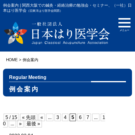
例会案内 | 関西大阪での鍼灸・経絡治療の勉強会・セミナー、（一社）日
本はり医学会
（旧東洋はり医学会関西）
HOME
>
例会案内
Regular Meeting
例会案内
5 / 15
« 先頭
«
...
3
4
5
6
7
...
1
0
...
»
最後 »