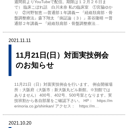
週間前よりYouTubeで配信。期限は１２月２６日ま
で） 臨床こぼれ話 白川未奈 私の臨床室 ①宮脇ゆか
り ②河野智恵 ―普通部１年講義ー 『経絡頚肩部・骨
盤調整療法』森下翔太 『病証論（３）』茶谷隆晴 ー普
通部２年講義ー 『経絡頚肩部・骨盤調整療法…
2021.11.11
11月21日(日）対面実技例会
のお知らせ
11月21日（日）対面実技例会を行います。 例会開催場
所：大阪府（大阪市：新大阪丸ビル新館。※別館では
ありません） 400号、402号、500号室となります。実
技班割から各自部屋をご確認下さい。 HP： https://m
erinoria.co.jp/shinkan/ アクセス： https://m…
2021.10.20