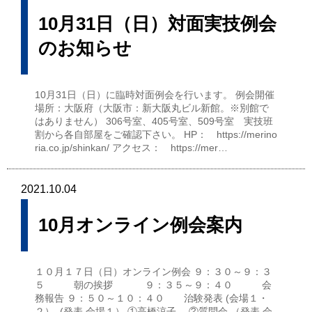
10月31日（日）対面実技例会
のお知らせ
10月31日（日）に臨時対面例会を行います。 例会開催
場所：大阪府（大阪市：新大阪丸ビル新館。※別館で
はありません） 306号室、405号室、509号室 実技班
割から各自部屋をご確認下さい。 HP： https://merino
ria.co.jp/shinkan/ アクセス： https://mer…
2021.10.04
10月オンライン例会案内
１０月１７日（日）オンライン例会 ９：３０～９：３
５ 朝の挨拶 ９：３５～９：４０ 会
務報告 ９：５０～１０：４０ 治験発表 (会場１・
２） (発表 会場１） ①高橋涼子 ②質問会 （発表 会