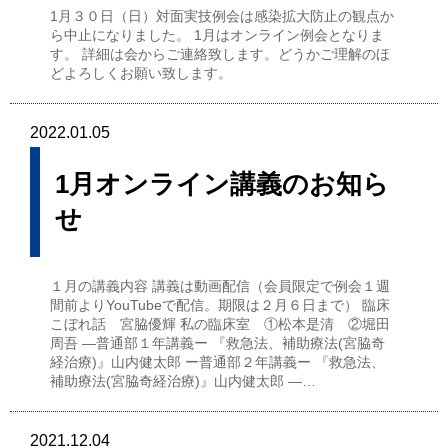
1月３０日（日）対面実技例会は感染拡大防止の観点か
ら中止になりました。 1月はオンライン例会となりま
す。 詳細は会からご連絡致します。どうかご理解のほ
どよろしくお願い致します。
2022.01.05
1月オンライン講義のお知ら
せ
１月の講義内容 講義は動画配信（会員限定で例会１週
間前よりYouTubeで配信。期限は２月６日まで） 臨床
こぼれ話 宮脇優輝 私の臨床室 ①松本是清 ②堀田
周吾 ―普通部１年講義ー 『救急法、補助療法(宮脇奇
経治療)』山内健太郎 ー普通部２年講義ー 『救急法、
補助療法(宮脇奇経治療)』山内健太郎 ―…
2021.12.04