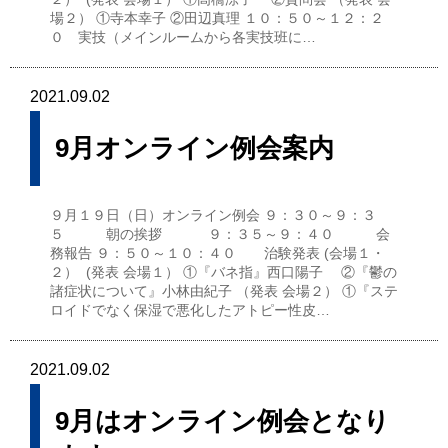
場２） ①寺本幸子 ②田辺真理 １０：５０～１２：２
０ 実技（メインルームから各実技班に…
2021.09.02
9月オンライン例会案内
９月１９日（日）オンライン例会 ９：３０～９：３
５ 朝の挨拶 ９：３５～９：４０ 会
務報告 ９：５０～１０：４０ 治験発表 (会場１・
２） (発表 会場１） ①『バネ指』西口陽子 ②『鬱の
諸症状について』小林由紀子 （発表 会場２） ①『ステ
ロイドでなく保湿で悪化したアトピー性皮…
2021.09.02
9月はオンライン例会となり