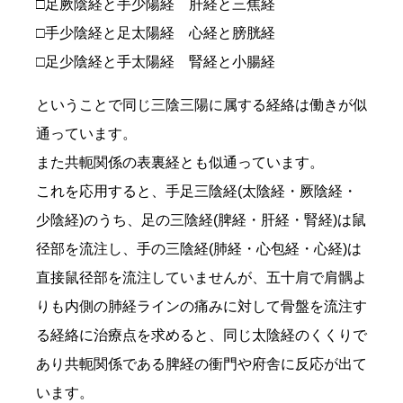
□足厥陰経と手少陽経 肝経と三焦経
□手少陰経と足太陽経 心経と膀胱経
□足少陰経と手太陽経 腎経と小腸経
ということで同じ三陰三陽に属する経絡は働きが似
通っています。
また共軛関係の表裏経とも似通っています。
これを応用すると、手足三陰経(太陰経・厥陰経・
少陰経)のうち、足の三陰経(脾経・肝経・腎経)は鼠
径部を流注し、手の三陰経(肺経・心包経・心経)は
直接鼠径部を流注していませんが、五十肩で肩髃よ
りも内側の肺経ラインの痛みに対して骨盤を流注す
る経絡に治療点を求めると、同じ太陰経のくくりで
あり共軛関係である脾経の衝門や府舎に反応が出て
います。