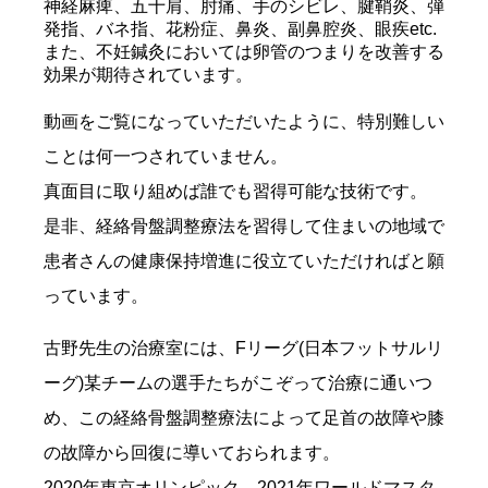
神経麻痺、五十肩、肘痛、手のシビレ、腱鞘炎、弾
発指、バネ指、花粉症、鼻炎、副鼻腔炎、眼疾etc.
また、不妊鍼灸においては卵管のつまりを改善する
効果が期待されています。
動画をご覧になっていただいたように、特別難しい
ことは何一つされていません。
真面目に取り組めば誰でも習得可能な技術です。
是非、経絡骨盤調整療法を習得して住まいの地域で
患者さんの健康保持増進に役立ていただければと願
っています。
古野先生の治療室には、Fリーグ(日本フットサルリ
ーグ)某チームの選手たちがこぞって治療に通いつ
め、この経絡骨盤調整療法によって足首の故障や膝
の故障から回復に導いておられます。
2020年東京オリンピック、2021年ワールドマスタ