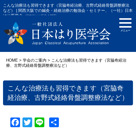
こんな治療法も習得できます（宮脇奇経治療、古野式経絡骨盤調整療法
など） | 関西大阪での鍼灸・経絡治療の勉強会・セミナー、（一社）日本
はり医学会
（旧東洋はり医学会関西）
HOME
>
学会のご案内
>
こんな治療法も習得できます（宮脇奇経治
療、古野式経絡骨盤調整療法など）
こんな治療法も習得できます（宮脇奇
経治療、古野式経絡骨盤調整療法など）
F
T
Li
共
a
wi
n
有