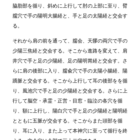
脇肋部を循り、斜めに上行して肘の上部に至り、臂
臑穴で手の陽明大腸経と、手と足の太陽経と交会す
る。
それから肩の前を通って、臑会、天髎の両穴で手の
少陽三焦経と交会する。そこから進路を変えて、肩
井穴で手と足の少陽経、足の陽明胃経と交会す。さ
らに肩の後部に入り、臑兪穴で手の太陽小腸経、陽
蹻脈と交会する。そこから上行して耳の後部をを循
り、風池穴で手と足の少陽経と交会する。さらに上
行して脳空・承霊・正営・目窓・臨泣の各穴を循
り、額に上行し、陽白穴で手と足の少陽経と陽明経
とともに五脈が交会する。そこからまた頭部を循
り、耳に入り、また上って本神穴に至って循行を終