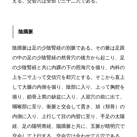
える。交会穴は全部で三十二穴である。
陰蹻脈
陰蹻脈は足の少陰腎経の別脈である。その脈は足跟
の中の足の少陰腎経の然骨穴の後方から起こり、足
の少陰腎経と共に内踝の下の照海穴を循り、内科の
上を二寸上って交信穴を郄穴とする。そこから直上
して大腿の内側を循り、陰部に入り、上って胸腔を
循り、鎖骨上窩の缺盆に入り、人迎穴の前に出て、
咽喉部に至り、衝脈と交会して貫き、頄（頬骨）の
内側に入り、上行して目の内眥に至り、手足の太陽
経、足の陽明胃経、陽蹻脈と共に、五脈が睛明穴で
交会して上行する。交会穴は合わせて八穴である。