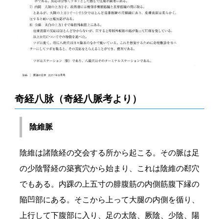
奇経八脉（奇経八脈考より）
陰維脈
陰維は諸陰経の交会する所から起こる。その脈は足
の少陰腎経の築賓穴から始まり、これは陰維の郄穴
でもある。内踝の上五寸の腓腹筋の内側筋腹下縁の
陥凹部にある。そこから上って大腿の内側を循り、
上行して下腹部に入り、足の太陰、厥陰、少陰、陽