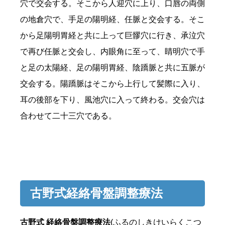
穴で交会する。そこから人迎穴に上り、口唇の両側
の地倉穴で、手足の陽明経、任脈と交会する。そこ
から足陽明胃経と共に上って巨髎穴に行き、承泣穴
で再び任脈と交会し、内眼角に至って、睛明穴で手
と足の太陽経、足の陽明胃経、陰蹻脈と共に五脈が
交会する。陽蹻脈はそこから上行して髪際に入り、
耳の後部を下り、風池穴に入って終わる。交会穴は
合わせて二十三穴である。
古野式経絡骨盤調整療法
古野式 経絡骨盤調整療法
(ふるのしきけいらくこつ