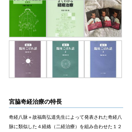
宮脇奇経治療の特長
奇経八脉＋故福島弘道先生によって発表された奇経八
脉に類似した４経絡（二経治療）を組み合わせた１２