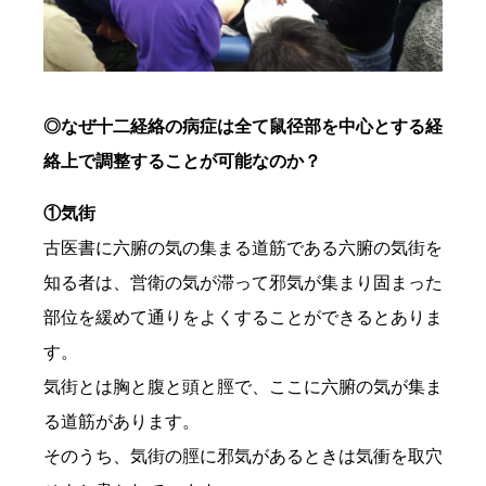
◎なぜ十二経絡の病症は全て鼠径部を中心とする経
絡上で調整することが可能なのか？
①気街
古医書に六腑の気の集まる道筋である六腑の気街を
知る者は、営衛の気が滞って邪気が集まり固まった
部位を緩めて通りをよくすることができるとありま
す。
気街とは胸と腹と頭と脛で、ここに六腑の気が集ま
る道筋があります。
そのうち、気街の脛に邪気があるときは気衝を取穴