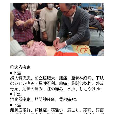
◎適応疾患
■下焦
婦人科疾患、前立腺肥大、腰痛、坐骨神経痛、下肢
のシビレ痛み・屈伸不利、膝痛、足関節捻挫、外反
母趾、足裏の痛み、踵の痛み、水虫、しもやけetc.
■中焦
消化器疾患、肋間神経痛、背部痛etc.
■上焦
頚腕症候群、頸椎症、寝違い、肩こり、頭痛、顔面