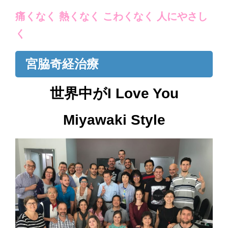
c
tt
e
痛くなく 熱くなく こわくなく 人にやさし
e
er
く
b
o
宮脇奇経治療
o
k
世界中がI Love You
Miyawaki Style