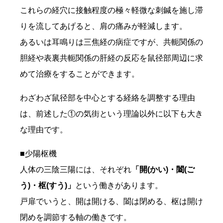
これらの経穴に接触程度の極々軽微な刺鍼を施し滞
りを流してあげると、肩の痛みが軽減します。
あるいは耳鳴りは三焦経の病症ですが、共軛関係の
胆経や表裏共軛関係の肝経の反応を鼠径部周辺に求
めて治療をすることができます。
わざわざ鼠径部を中心とする経絡を調整する理由
は、前述した①の気街という理論以外に以下も大き
な理由です。
■少陽枢機
人体の三陰三陽には、それぞれ
「開(かい)・闔(ご
う)・枢(すう)」
という働きがあります。
戸扉でいうと、開は開ける、闔は閉める、枢は開け
閉めを調節する軸の働きです。