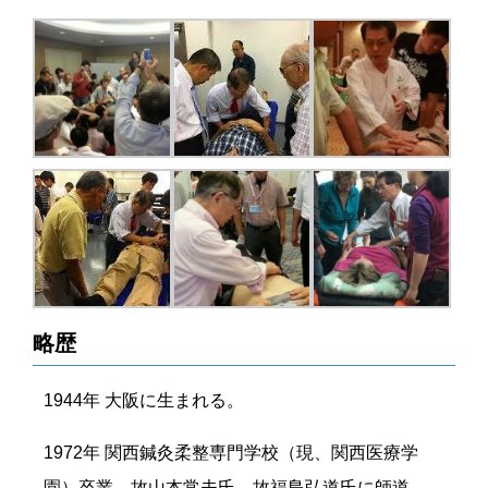
略歴
1944年 大阪に生まれる。
1972年 関西鍼灸柔整専門学校（現、関西医療学
園）卒業。故山本常夫氏、故福島弘道氏に師道。