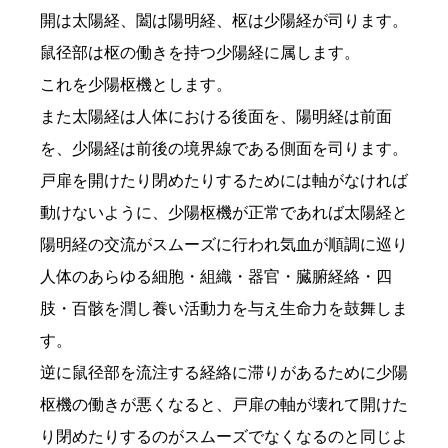
開は太陽経、闔は陽明経、枢は少陽経が司ります。
鼠径部は枢の働きを持つ少陽経に属します。
これを少陽枢機とします。
また太陽経は人体における後面を、陽明経は前面
を、少陽経は前後の境界線である側面を司ります。
戸扉を開けたり閉めたりするためには軸がなければ
動けないように、少陽枢機が正常であれば太陽経と
陽明経の交流がスムーズに行われ気血が順調に巡り
人体のあらゆる細胞・組織・器官・臓腑経絡・四
肢・百骸を潤し養い活動力を与え生命力を鼓舞しま
す。
逆に鼠径部を流注する経絡に滞りがあるために少陽
枢機の働きが悪くなると、戸扉の軸が壊れて開けた
り閉めたりするのがスムーズでなくなるのと同じよ