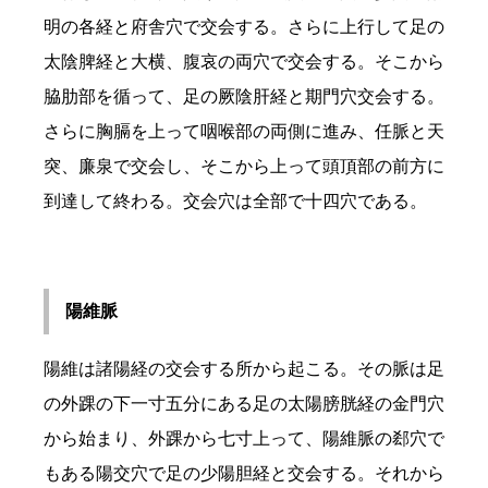
明の各経と府舎穴で交会する。さらに上行して足の
太陰脾経と大横、腹哀の両穴で交会する。そこから
脇肋部を循って、足の厥陰肝経と期門穴交会する。
さらに胸膈を上って咽喉部の両側に進み、任脈と天
突、廉泉で交会し、そこから上って頭頂部の前方に
到達して終わる。交会穴は全部で十四穴である。
陽維脈
陽維は諸陽経の交会する所から起こる。その脈は足
の外踝の下一寸五分にある足の太陽膀胱経の金門穴
から始まり、外踝から七寸上って、陽維脈の郄穴で
もある陽交穴で足の少陽胆経と交会する。それから