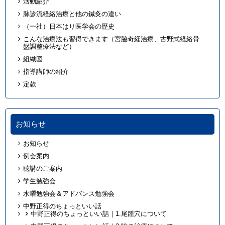
活動紹介
脉診流経絡治療と他の鍼灸の違い
（一社）日本はり医学会の歴史
こんな治療法も習得できます（宮脇奇経治療、古野式経絡骨
盤調整療法など）
組織図
指導講師の紹介
定款
お知らせ
お知らせ
例会案内
聴講のご案内
学生勉強会
水曜勉強会＆アドバンス勉強会
中野正得のちょっといい話
中野正得のちょっといい話｜1.尾踵穴について