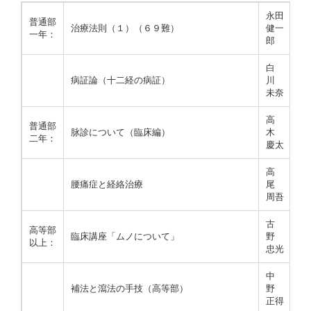
永田
普通部
治療法則（１）（６９難）
健一
一年：
郎
白
病証論（十二経の病証）
川
未奈
高
普通部
脉診について（臨床編）
木
二年：
慶太
高
腰痛症と経絡治療
尾
周吾
古
高等部
臨床講座「ムノについて」
野
以上：
忠光
中
補法と瀉法の手技（高等部）
野
正得