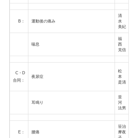
清
B：
運動後の痛み
水
美紀
福
喘息
西
克信
松
C・D
夜尿症
本
合同：
是清
並
耳鳴り
河
法男
笹治
E：
腰痛
摩夜
子