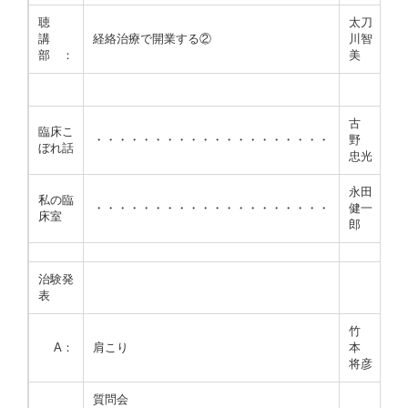
聴
太刀
講
経絡治療で開業する②
川智
部 ：
美
古
臨床こ
・・・・・・・・・・・・・・・・・・・・
野
ぼれ話
忠光
永田
私の臨
・・・・・・・・・・・・・・・・・・・・
健一
床室
郎
治験発
表
竹
A：
肩こり
本
将彦
質問会