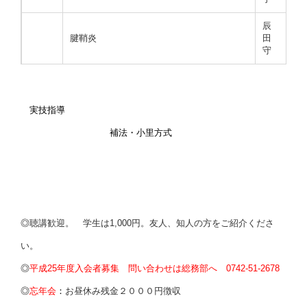
辰
腱鞘炎
田
守
実技指導
補法・小里方式
◎
聴講歓迎。 学生は1,000円。友人、知人の方をご紹介くださ
い。
◎
平成25年度入会者募集 問い合わせは総務部へ 0742-51-2678
◎
忘年会
：
お昼休み残金２０００円徴収