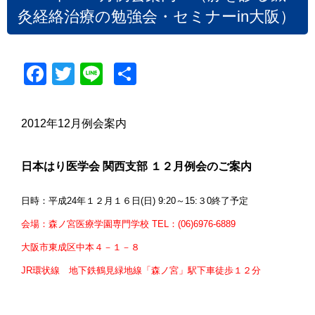
灸経絡治療の勉強会・セミナーin大阪）
F
T
Li
共
a
wi
n
有
c
tt
e
2012年12月例会案内
e
er
b
日本はり医学会 関西支部 １２月例会のご案内
o
日時：平成24年１２月１６日(日) 9:20～15:３0終了予定
o
会場：森ノ宮医療学園専門学校 TEL：(06)6976-6889
k
大阪市東成区中本４－１－８
JR環状線 地下鉄鶴見緑地線「森ノ宮」駅下車徒歩１２分