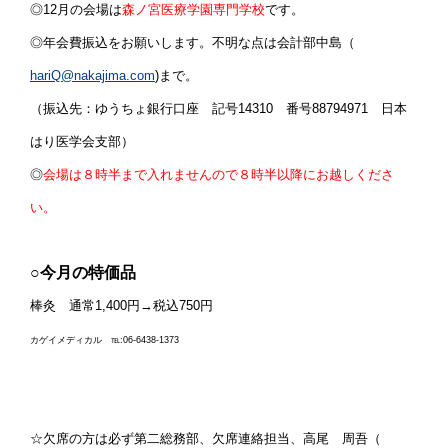
◎12月の会場は
森ノ宮医療学園専門学校
です。
◎年会費振込をお願いします。不明な点は会計部中島（
hariQ@nakajima.com
)まで。
（振込先：ゆうちょ銀行口座 記号14310 番号88794971 日本
はり医学会支部）
◎
会場は８時半まで入れませんので８時半以降にお越しくださ
い。
○
今月の特価品
棒灸 通常1,400円→税込750円
カゲイメディカル ℡:06-6438-1373
☆欠席の方は必ず第二総務部、欠席連絡担当、高尾 周吾（